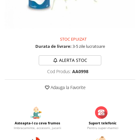
Jucarii educationale
Lampi de veghe
Jucarii si jocuri exterior
Organizatoare
Mingi
Perne
Placi pentru inot
Kituri constructie si pictura
STOC EPUIZAT
Machete auto Diecast
Durata de livrare:
3-5 zile lucratoare
Masini, trenuri, avioane
ALERTA STOC
Masinute Radiocomanda
Cod Produs:
AA0998
Papusi si accesorii
Trenulete Electrice
Adauga la Favorite
Unico Plus
Vehicule
Accesorii
Biciclete fara pedale
Asteapta-l cu ceva frumos
Suport telefonic
Imbracaminte, accesorii, jucarii
Pentru super-mamici
Role, patine cu rotile
Trotinete