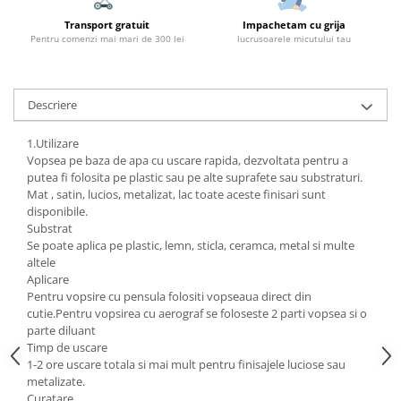
Transport gratuit
Impachetam cu grija
Pentru comenzi mai mari de 300 lei
lucrusoarele micutului tau
Descriere
1.Utilizare
Vopsea pe baza de apa cu uscare rapida, dezvoltata pentru a
putea fi folosita pe plastic sau pe alte suprafete sau substraturi.
Mat , satin, lucios, metalizat, lac toate aceste finisari sunt
disponibile.
Substrat
Se poate aplica pe plastic, lemn, sticla, ceramca, metal si multe
altele
Aplicare
Pentru vopsire cu pensula folositi vopseaua direct din
cutie.Pentru vopsirea cu aerograf se foloseste 2 parti vopsea si o
parte diluant
Timp de uscare
1-2 ore uscare totala si mai mult pentru finisajele luciose sau
metalizate.
Curatare