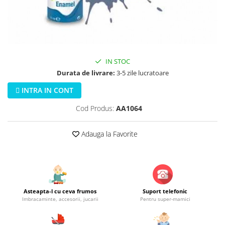
Jucarii educationale
Lampi de veghe
Jucarii si jocuri exterior
Organizatoare
Mingi
Perne
Placi pentru inot
Kituri constructie si pictura
IN STOC
Durata de livrare:
3-5 zile lucratoare
Machete auto Diecast
Masini, trenuri, avioane
INTRA IN CONT
Masinute Radiocomanda
Cod Produs:
AA1064
Papusi si accesorii
Adauga la Favorite
Trenulete Electrice
Unico Plus
Vehicule
Accesorii
Asteapta-l cu ceva frumos
Suport telefonic
Biciclete fara pedale
Imbracaminte, accesorii, jucarii
Pentru super-mamici
Role, patine cu rotile
Trotinete