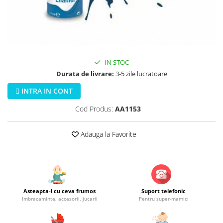
Jucarii educationale
Lampi de veghe
Jucarii si jocuri exterior
Organizatoare
Mingi
Perne
Placi pentru inot
Kituri constructie si pictura
IN STOC
Machete auto Diecast
Durata de livrare:
3-5 zile lucratoare
Masini, trenuri, avioane
INTRA IN CONT
Masinute Radiocomanda
Cod Produs:
AA1153
Papusi si accesorii
Adauga la Favorite
Trenulete Electrice
Unico Plus
Vehicule
Accesorii
Asteapta-l cu ceva frumos
Suport telefonic
Biciclete fara pedale
Imbracaminte, accesorii, jucarii
Pentru super-mamici
Role, patine cu rotile
Trotinete