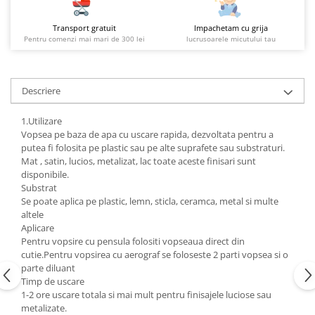
Transport gratuit
Impachetam cu grija
Pentru comenzi mai mari de 300 lei
lucrusoarele micutului tau
Descriere
1.Utilizare
Vopsea pe baza de apa cu uscare rapida, dezvoltata pentru a
putea fi folosita pe plastic sau pe alte suprafete sau substraturi.
Mat , satin, lucios, metalizat, lac toate aceste finisari sunt
disponibile.
Substrat
Se poate aplica pe plastic, lemn, sticla, ceramca, metal si multe
altele
Aplicare
Pentru vopsire cu pensula folositi vopseaua direct din
cutie.Pentru vopsirea cu aerograf se foloseste 2 parti vopsea si o
parte diluant
Timp de uscare
1-2 ore uscare totala si mai mult pentru finisajele luciose sau
metalizate.