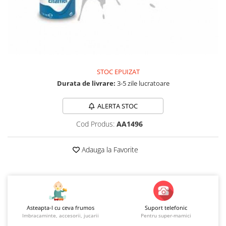
Jucarii educationale
Lampi de veghe
Jucarii si jocuri exterior
Organizatoare
Mingi
Perne
Placi pentru inot
Kituri constructie si pictura
STOC EPUIZAT
Machete auto Diecast
Durata de livrare:
3-5 zile lucratoare
Masini, trenuri, avioane
Masinute Radiocomanda
ALERTA STOC
Papusi si accesorii
Cod Produs:
AA1496
Trenulete Electrice
Adauga la Favorite
Unico Plus
Vehicule
Accesorii
Biciclete fara pedale
Asteapta-l cu ceva frumos
Suport telefonic
Role, patine cu rotile
Imbracaminte, accesorii, jucarii
Pentru super-mamici
Trotinete