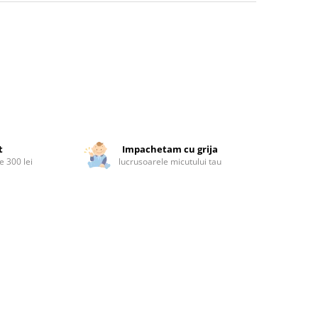
t
Impachetam cu grija
 300 lei
lucrusoarele micutului tau