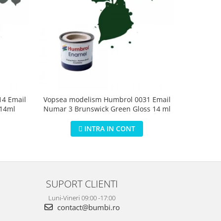
4 Email
Vopsea modelism Humbrol 0031 Email
Vopsea m
 14ml
Numar 3 Brunswick Green Gloss 14 ml
Numar 5 D
INTRA IN CONT
SUPORT CLIENTI
Luni-Vineri 09:00 -17:00
contact@bumbi.ro