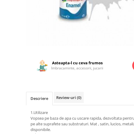
Jucarii educationale
Lampi de veghe
Jucarii si jocuri exterior
Organizatoare
Mingi
Perne
Placi pentru inot
Kituri constructie si pictura
Machete auto Diecast
Distribuie
Masini, trenuri, avioane
pe
Facebook
Masinute Radiocomanda
Asteapta-l cu ceva frumos
Imbracaminte, accesorii, jucarii
Papusi si accesorii
Trenulete Electrice
Unico Plus
Review-uri
(0)
Descriere
Vehicule
Accesorii
1.Utilizare
Biciclete fara pedale
Vopsea pe baza de apa cu uscare rapida, dezvoltata pentru a
pe alte suprafete sau substraturi. Mat , satin, lucios, metali
Role, patine cu rotile
disponibile.
Trotinete