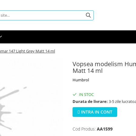
ar 147 Light Grey Matt 14 ml
Vopsea modelism Humb
Matt 14 ml
Humbrol
IN STOC
Durata de livrare:
3-5 zile lucrato
INTRA IN CONT
Cod Produs:
AA1599