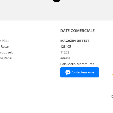
DATE COMERCIALE
 Plata
MAGAZIN DE TEST
e Retur
123405
Produselor
11203
de Retur
adresa
Baia Mare, Maramures
L
Contacteaza-ne
©