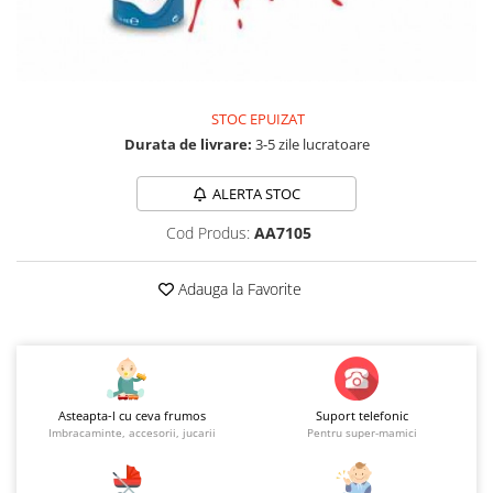
Jucarii educationale
Lampi de veghe
Jucarii si jocuri exterior
Organizatoare
Mingi
Perne
Placi pentru inot
STOC EPUIZAT
Kituri constructie si pictura
Durata de livrare:
3-5 zile lucratoare
Machete auto Diecast
ALERTA STOC
Masini, trenuri, avioane
Masinute Radiocomanda
Cod Produs:
AA7105
Papusi si accesorii
Adauga la Favorite
Trenulete Electrice
Unico Plus
Vehicule
Accesorii
Asteapta-l cu ceva frumos
Suport telefonic
Biciclete fara pedale
Imbracaminte, accesorii, jucarii
Pentru super-mamici
Role, patine cu rotile
Trotinete