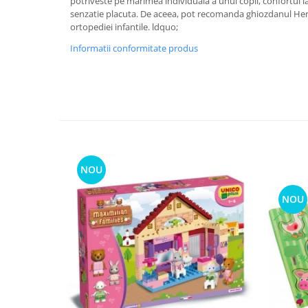
potriveste pe marimea individuala a unui copil, confortul la
senzatie placuta. De aceea, pot recomanda ghiozdanul Herl
ortopediei infantile. ldquo;
Informatii conformitate produs
NOU
NOU