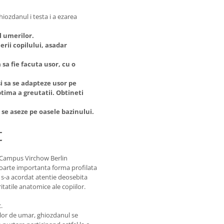
iozdanul i testa i a ezarea
l umerilor.
rii copilului, asadar
a sa fie facuta usor, cu o
si sa se adapteze usor pe
ptima a greutatii. Obtineti
 se aseze pe oasele bazinului.
t
te/Campus Virchow Berlin
 foarte importanta forma profilata
z s-a acordat atentie deosebita
tatile anatomice ale copiilor.
.
lelor de umar, ghiozdanul se