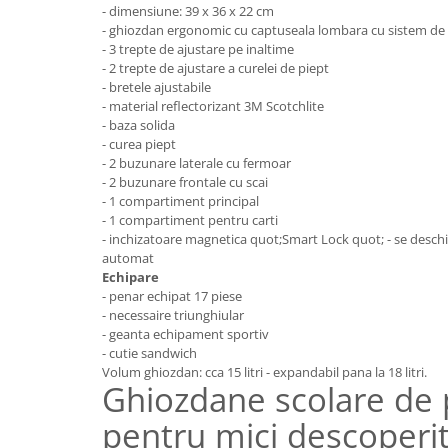
- dimensiune: 39 x 36 x 22 cm
- ghiozdan ergonomic cu captuseala lombara cu sistem de 
- 3 trepte de ajustare pe inaltime
- 2 trepte de ajustare a curelei de piept
- bretele ajustabile
- material reflectorizant 3M Scotchlite
- baza solida
- curea piept
- 2 buzunare laterale cu fermoar
- 2 buzunare frontale cu scai
- 1 compartiment principal
- 1 compartiment pentru carti
- inchizatoare magnetica quot;Smart Lock quot; - se deschid
automat
Echipare
- penar echipat 17 piese
- necessaire triunghiular
- geanta echipament sportiv
- cutie sandwich
Volum ghiozdan: cca 15 litri - expandabil pana la 18 litri.
Ghiozdane scolare de 
pentru mici descoperit