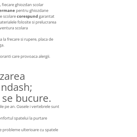
 fiecare ghiozdan scolar
germane
pentru ghiozdane
re scolare
corespund
garantat
terialele folosite si prelucrarea
aventura scolara
 la frecare si rupere, placa de
ga.
loranti care provoaca alergii.
ezarea
 ndash;
a se bucure.
e pe an. Oasele i vertebrele sunt
Confortul spatelui la purtare
e probleme ulterioare cu spatele