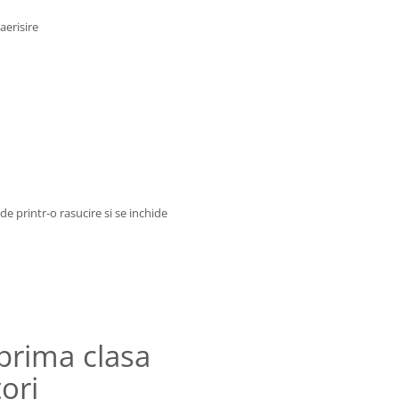
aerisire
e printr-o rasucire si se inchide
prima clasa
ori