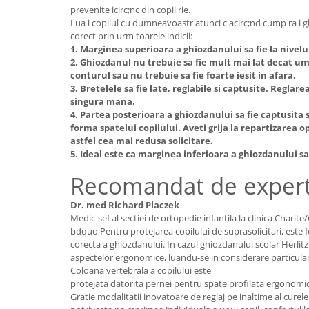
prevenite icirc;nc din copil rie.
Lua i copilul cu dumneavoastr atunci c acirc;nd cump ra i gh
corect prin urm toarele indicii:
1. Marginea superioara a ghiozdanului sa fie la nivelu
2. Ghiozdanul nu trebuie sa fie mult mai lat decat ume
conturul sau nu trebuie sa fie foarte iesit in afara.
3. Bretelele sa fie late, reglabile si captusite. Reglare
singura mana.
4. Partea posterioara a ghiozdanului sa fie captusita 
forma spatelui copilului. Aveti grija la repartizarea o
astfel cea mai redusa solicitare.
5. Ideal este ca marginea inferioara a ghiozdanului sa
Recomandat de exper
Dr. med Richard Placzek
Medic-sef al sectiei de ortopedie infantila la clinica Chari
bdquo;Pentru protejarea copilului de suprasolicitari, este
corecta a ghiozdanului. In cazul ghiozdanului scolar Herlit
aspectelor ergonomice, luandu-se in considerare particulari
Coloana vertebrala a copilului este
protejata datorita pernei pentru spate profilata ergonomic
Gratie modalitatii inovatoare de reglaj pe inaltime al cure