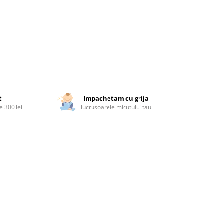
t
Impachetam cu grija
 300 lei
lucrusoarele micutului tau