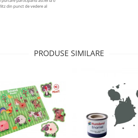
 purtare participand astfel la o
itz din punct de vedere al
PRODUSE SIMILARE