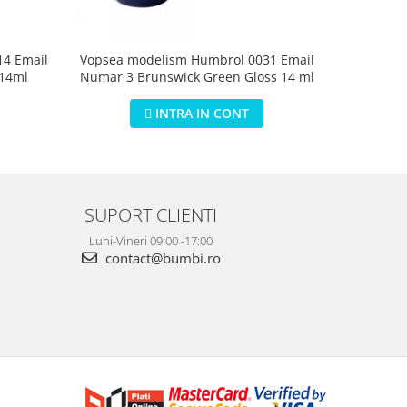
4 Email
Vopsea modelism Humbrol 0031 Email
Vopsea m
 14ml
Numar 3 Brunswick Green Gloss 14 ml
Numar 5 D
INTRA IN CONT
SUPORT CLIENTI
Luni-Vineri 09:00 -17:00
contact@bumbi.ro