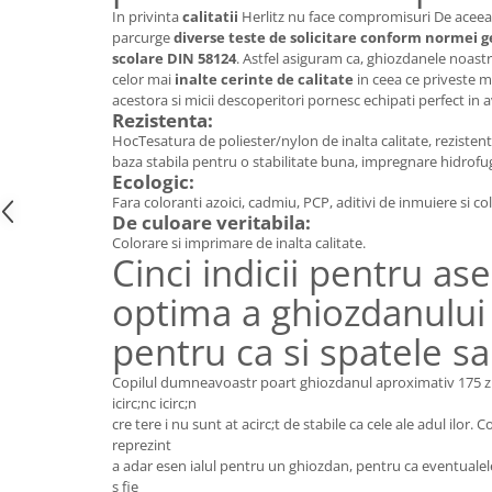
In privinta
calitatii
Herlitz nu face compromisuri De aceea,
parcurge
diverse teste de solicitare conform
normei 
s
colare DIN 58124
. Astfel asiguram ca, ghiozdanele noast
celor mai
i
nalte cerinte
de calitate
i
n ceea ce priveste ma
acestora si micii descoperitori pornesc echipati perfect in 
Rezistenta:
HocTesatura de poliester/nylon de inalta calitate, rezistenta
baza stabila pentru o stabilitate buna, impregnare hidrofu
Ecologic:
Fara coloranti azoici, cadmiu, PCP, aditivi de inmuiere si co
De culoare veritabila:
Colorare si imprimare de inalta calitate.
Cinci indicii pentru as
optima a ghiozdanului
pentru ca si spatele s
Copilul dumneavoastr poart ghiozdanul aproximativ 175 zil
icirc;nc icirc;n
cre tere i nu sunt at acirc;t de stabile ca cele ale adul ilor. 
reprezint
a adar esen ialul pentru un ghiozdan, pentru ca eventualel
s fie