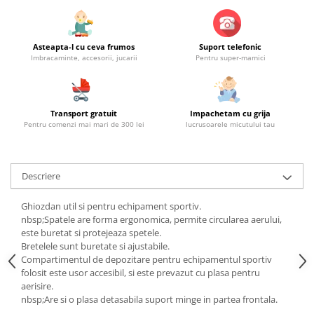
Asteapta-l cu ceva frumos
Suport telefonic
Imbracaminte, accesorii, jucarii
Pentru super-mamici
Transport gratuit
Impachetam cu grija
Pentru comenzi mai mari de 300 lei
lucrusoarele micutului tau
Descriere
Ghiozdan util si pentru echipament sportiv.
nbsp;Spatele are forma ergonomica, permite circularea aerului,
este buretat si protejeaza spetele.
Bretelele sunt buretate si ajustabile.
Compartimentul de depozitare pentru echipamentul sportiv
folosit este usor accesibil, si este prevazut cu plasa pentru
aerisire.
nbsp;Are si o plasa detasabila suport minge in partea frontala.