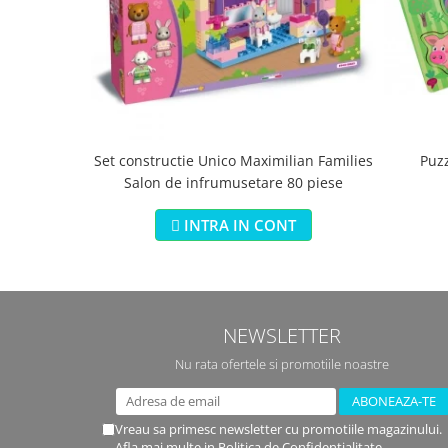
Set constructie Unico Maximilian Families
Puz
Salon de infrumusetare 80 piese
INTRA IN CONT
NEWSLETTER
Nu rata ofertele si promotiile noastre
Vreau sa primesc newsletter cu promotiile magazinului.
Afla mai multe in
Politica de Confidentialitate