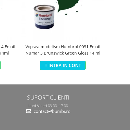
4 Email
Vopsea modelism Humbrol 0031 Email
Vopsea m
 14ml
Numar 3 Brunswick Green Gloss 14 ml
Numar 5 Da
INTRA IN CONT
SUPORT CLIENTI
Luni-Vineri 09:00 -17:00
contact@bumbi.ro