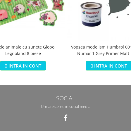
zle animale cu sunete Globo
Vopsea modelism Humbrol 001
Legnoland 8 piese
Numar 1 Grey Primer Matt
INTRA IN CONT
INTRA IN CONT
SOCIAL
Urmareste-ne in social media