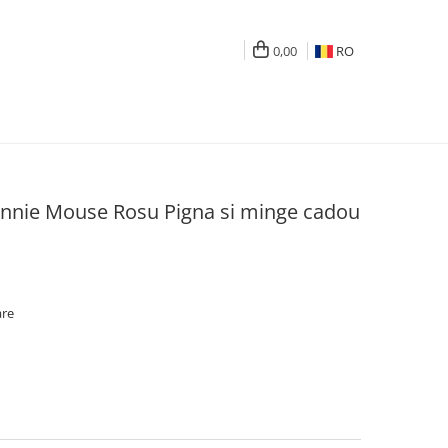
0,00
RO
nnie Mouse Rosu Pigna si minge cadou
are