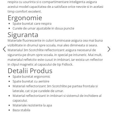
respira cu usurinta si o compartimentare inteligenta asigura
acestui model capacitatea de a satisface orice nevoie si in acelasi
timp comfort excelent.
Ergonomie
Spate buretat care respira
Curele de umar ajustabile in doua puncte
Siguranta
Materiale fluorescente in culori luminoase asigura cea mai buna
vizibilitate in drumul spre scoala, mai ales dimineata si seara.
Materialul 3m Scotchlite reflectorizant asigura necesarul de
siguranta pe drum spre scoala, in special pe intuneric. Mai mult,
materialul refletctiv este cusut in imbinari, iar exista un reflector
in clipul magnetic al capacului de tip Fidlock.
Detalii Produs
Spate buretat ergonomic
Spate buretat cu aerisire
Material reflectorizant 3m Scotchlite pe partea frontala si
laterale, cat si pe curelele de umar.
Material reflectorizant in imbinari si sistemul de inchidere al
capacului.
Materiale rezistente la apa
Baza stabila