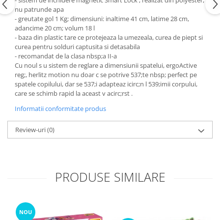
- sistem de inchidere magnetic Smart Lock ; realizat din polyester,
nu patrunde apa
- greutate gol 1 Kg; dimensiuni: inaltime 41 cm, latime 28 cm,
adancime 20 cm; volum 18 l
- baza din plastic tare ce protejeaza la umezeala, curea de piept si
curea pentru solduri captusita si detasabila
- recomandat de la clasa nbsp;a II-a
Cu noul s u sistem de reglare a dimensiunii spatelui, ergoActive
reg;, herlitz motion nu doar c se potrive 537;te nbsp; perfect pe
spatele copilului, dar se 537;i adapteaz icirc;n l 539;imii corpului,
care se schimb rapid la aceast v acirc;rst .
Informatii conformitate produs
Review-uri
(0)
PRODUSE SIMILARE
NOU