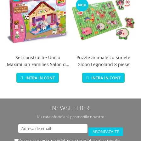
NOU
Set constructie Unico
Puzzle animale cu sunete
Maximilian Families Salon de
Globo Legnoland 8 piese
infrumusetare 80 piese
INTRA IN CONT
INTRA IN CONT
NEWSLETTER
Nu rata ofertele si promotiile noastre
Vreau sa primesc newsletter cu promotiile magazinului.