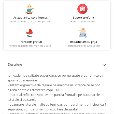
Asteapta-l cu ceva frumos
Suport telefonic
Imbracaminte, accesorii, jucarii
Pentru super-mamici
Transport gratuit
Impachetam cu grija
Pentru comenzi mai mari de 300 lei
lucrusoarele micutului tau
Descriere
-ghiozdan de calitate superioara, cu perna spate ergonomica din
spuma cu memorie
- sistem ergoActive de reglare pe inaltime in 3 trepte ce se pot
ajusta odata cu cresterea copilului
- material reflectorizant 3M pe partea frontala, pe buzunarele
laterale si pe curele
- buzunare laterale inalte cu fermoar, compartiment principal cu 1
separator, compartiment plastic tare detasabil