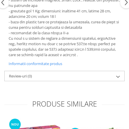
- sistem de inchidere magnetic Smart Lock ; realizat din polyester,
nu patrunde apa
- greutate gol 1 Kg; dimensiuni: inaltime 41 cm, latime 28 cm,
adancime 20 cm; volum 18 l
- baza din plastic tare ce protejeaza la umezeala, curea de piept si
curea pentru solduri captusita si detasabila
- recomandat de la clasa nbsp;a II-a
Cu noul s u sistem de reglare a dimensiunii spatelui, ergoActive
reg;, herlitz motion nu doar c se potrive 537;te nbsp; perfect pe
spatele copilului, dar se 537;i adapteaz icirc;n l 539;imii corpului,
care se schimb rapid la aceast v acirc;rst .
Informatii conformitate produs
Review-uri
(0)
PRODUSE SIMILARE
NOU