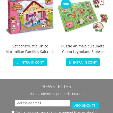
NOU
Set constructie Unico
Puzzle animale cu sunete
Maximilian Families Salon de
Globo Legnoland 8 piese
infrumusetare 80 piese
INTRA IN CONT
INTRA IN CONT
NEWSLETTER
Nu rata ofertele si promotiile noastre
Vreau sa primesc newsletter cu promotiile magazinului.