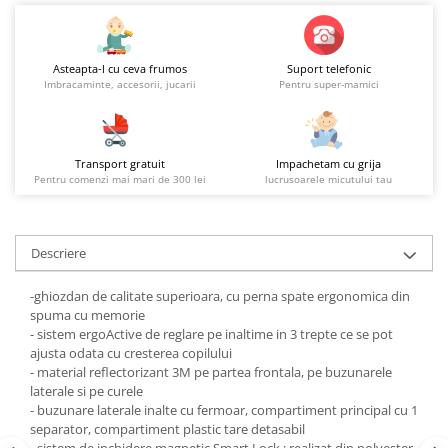
Asteapta-l cu ceva frumos
Suport telefonic
Imbracaminte, accesorii, jucarii
Pentru super-mamici
Transport gratuit
Impachetam cu grija
Pentru comenzi mai mari de 300 lei
lucrusoarele micutului tau
Descriere
-ghiozdan de calitate superioara, cu perna spate ergonomica din
spuma cu memorie
- sistem ergoActive de reglare pe inaltime in 3 trepte ce se pot
ajusta odata cu cresterea copilului
- material reflectorizant 3M pe partea frontala, pe buzunarele
laterale si pe curele
- buzunare laterale inalte cu fermoar, compartiment principal cu 1
separator, compartiment plastic tare detasabil