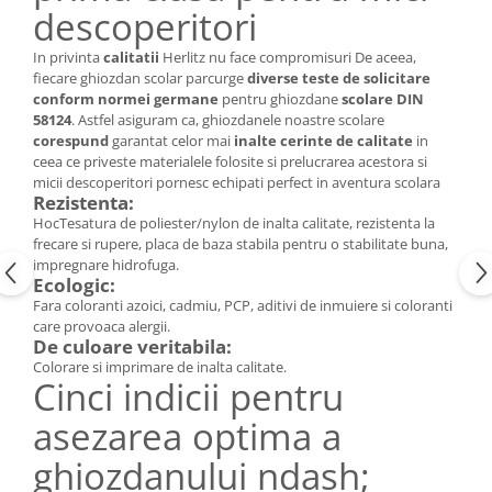
descoperitori
In privinta
calitatii
Herlitz nu face compromisuri De aceea,
fiecare ghiozdan scolar parcurge
diverse teste de solicitare
conform
normei germane
pentru ghiozdane
s
colare DIN
58124
. Astfel asiguram ca, ghiozdanele noastre scolare
corespund
garantat celor mai
i
nalte cerinte
de calitate
i
n
ceea ce priveste materialele folosite si prelucrarea acestora si
micii descoperitori pornesc echipati perfect in aventura scolara
Rezistenta:
HocTesatura de poliester/nylon de inalta calitate, rezistenta la
frecare si rupere, placa de baza stabila pentru o stabilitate buna,
impregnare hidrofuga.
Ecologic:
Fara coloranti azoici, cadmiu, PCP, aditivi de inmuiere si coloranti
care provoaca alergii.
De culoare veritabila:
Colorare si imprimare de inalta calitate.
Cinci indicii pentru
asezarea optima a
ghiozdanului ndash;