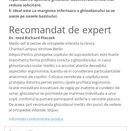
redusa solicitare.
5. Ideal este ca marginea inferioara a ghiozdanului sa se
aseze pe oasele bazinului.
Recomandat de expert
Dr. med Richard Placzek
Medic-sef al sectiei de ortopedie infantila la clinica
Charite/Campus Virchow Berlin
bdquo;Pentru protejarea copilului de suprasolicitari, este foarte
importanta forma profilata corecta a ghiozdanului. In cazul
ghiozdanului scolar Herlitz s-a acordat atentie deosebita
aspectelor ergonomice, luandu-se in considerare particularitatile
anatomice ale copiilor. Coloana vertebrala a copilului este
protejata datorita pernei pentru spate profilata ergonomic.
Gratie modalitatii inovatoare de reglaj pe inaltime al curelelor de
umar, ghiozdanul se potriveste pe marimea individuala a unui
copil, confortul la purtare participand astfel la o senzatie placuta.
De aceea, pot recomanda ghiozdanul Herlitz din punct de vedere
al ortopediei infantile. ldquo;
Informatii conformitate produs