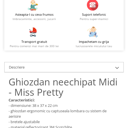
Asteapta-l cu ceva frumos
Suport telefonic
Imbracaminte, accesorii, jucarii
Pentru super-mamici
Transport gratuit
Impachetam cu grija
Pentru comenzi mai mari de 300 lei
lucrusoarele micutului tau
Descriere
Ghiozdan neechipat Midi
- Miss Pretty
Caracteristici:
- dimensiune: 38 x 37 x 22 cm
- ghiozdan ergonomic cu captuseala lombara cu sistem de
aerisire
- bretele ajustabile
- material reflectorizant 3M Scotchlite