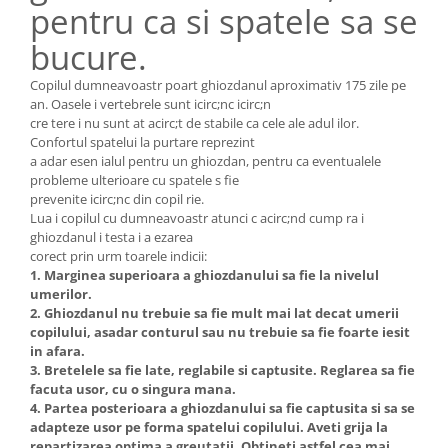
pentru ca si spatele sa se
bucure.
Copilul dumneavoastr poart ghiozdanul aproximativ 175 zile pe
an. Oasele i vertebrele sunt icirc;nc icirc;n
cre tere i nu sunt at acirc;t de stabile ca cele ale adul ilor.
Confortul spatelui la purtare reprezint
a adar esen ialul pentru un ghiozdan, pentru ca eventualele
probleme ulterioare cu spatele s fie
prevenite icirc;nc din copil rie.
Lua i copilul cu dumneavoastr atunci c acirc;nd cump ra i
ghiozdanul i testa i a ezarea
corect prin urm toarele indicii:
1. Marginea superioara a ghiozdanului sa fie la nivelul
umerilor.
2. Ghiozdanul nu trebuie sa fie mult mai lat decat umerii
copilului, asadar conturul sau nu trebuie sa fie foarte iesit
in afara.
3. Bretelele sa fie late, reglabile si captusite. Reglarea sa fie
facuta usor, cu o singura mana.
4. Partea posterioara a ghiozdanului sa fie captusita si sa se
adapteze usor pe forma spatelui copilului. Aveti grija la
repartizarea optima a greutatii. Obtineti astfel cea mai