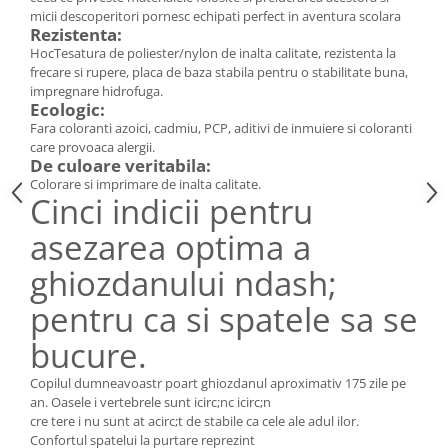
micii descoperitori pornesc echipati perfect in aventura scolara
Rezistenta:
HocTesatura de poliester/nylon de inalta calitate, rezistenta la
frecare si rupere, placa de baza stabila pentru o stabilitate buna,
impregnare hidrofuga.
Ecologic:
Fara coloranti azoici, cadmiu, PCP, aditivi de inmuiere si coloranti
care provoaca alergii.
De culoare veritabila:
Colorare si imprimare de inalta calitate.
Cinci indicii pentru
asezarea optima a
ghiozdanului ndash;
pentru ca si spatele sa se
bucure.
Copilul dumneavoastr poart ghiozdanul aproximativ 175 zile pe
an. Oasele i vertebrele sunt icirc;nc icirc;n
cre tere i nu sunt at acirc;t de stabile ca cele ale adul ilor.
Confortul spatelui la purtare reprezint