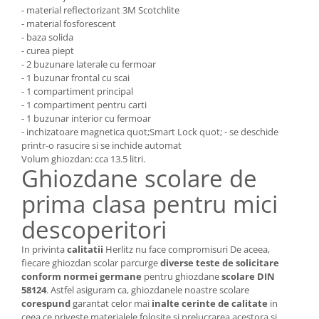
- material reflectorizant 3M Scotchlite
- material fosforescent
- baza solida
- curea piept
- 2 buzunare laterale cu fermoar
- 1 buzunar frontal cu scai
- 1 compartiment principal
- 1 compartiment pentru carti
- 1 buzunar interior cu fermoar
- inchizatoare magnetica quot;Smart Lock quot; - se deschide
printr-o rasucire si se inchide automat
Volum ghiozdan: cca 13.5 litri.
Ghiozdane scolare de
prima clasa pentru mici
descoperitori
In privinta
calitatii
Herlitz nu face compromisuri De aceea,
fiecare ghiozdan scolar parcurge
diverse teste de solicitare
conform
normei germane
pentru ghiozdane
s
colare DIN
58124
. Astfel asiguram ca, ghiozdanele noastre scolare
corespund
garantat celor mai
i
nalte cerinte
de calitate
i
n
ceea ce priveste materialele folosite si prelucrarea acestora si