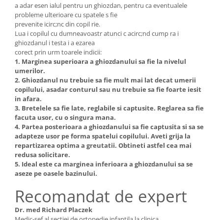
a adar esen ialul pentru un ghiozdan, pentru ca eventualele
probleme ulterioare cu spatele s fie
prevenite icirc;nc din copil rie.
Lua i copilul cu dumneavoastr atunci c acirc;nd cump ra i
ghiozdanul i testa i a ezarea
corect prin urm toarele indicii:
1. Marginea superioara a ghiozdanului sa fie la nivelul
umerilor.
2. Ghiozdanul nu trebuie sa fie mult mai lat decat umerii
copilului, asadar conturul sau nu trebuie sa fie foarte iesit
in afara.
3. Bretelele sa fie late, reglabile si captusite. Reglarea sa fie
facuta usor, cu o singura mana.
4. Partea posterioara a ghiozdanului sa fie captusita si sa se
adapteze usor pe forma spatelui copilului. Aveti grija la
repartizarea optima a greutatii. Obtineti astfel cea mai
redusa solicitare.
5. Ideal este ca marginea inferioara a ghiozdanului sa se
aseze pe oasele bazinului.
Recomandat de expert
Dr. med Richard Placzek
Medic-sef al sectiei de ortopedie infantila la clinica