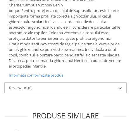
Charite/Campus Virchow Berlin
bdquo;Pentru protejarea copilului de suprasolicitari, este foarte
importanta forma profilata corecta a ghiozdanului. In cazul
ghiozdanului scolar Herlitz s-a acordat atentie deosebita
aspectelor ergonomice, luandu-se in considerare particularitatile
anatomice ale copiilor. Coloana vertebrala a copilului este
protejata datorita pernei pentru spate profilata ergonomic.
Gratie modalitatii inovatoare de reglaj pe inaltime al curelelor de
umar, ghiozdanul se potriveste pe marimea individuala a unui
copil, confortul la purtare participand astfel la o senzatie placuta.
De aceea, pot recomanda ghiozdanul Herlitz din punct de vedere
al ortopediei infantile.
Informatii conformitate produs
Review-uri
(0)
PRODUSE SIMILARE