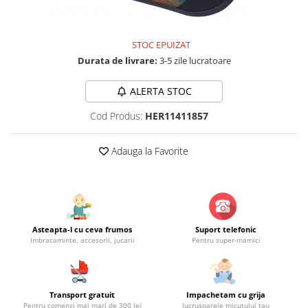
Jucarii educationale
Lampi de veghe
Jucarii si jocuri exterior
Organizatoare
Mingi
Perne
STOC EPUIZAT
Durata de livrare:
3-5 zile lucratoare
Placi pentru inot
Kituri constructie si pictura
ALERTA STOC
Machete auto Diecast
Cod Produs:
HER11411857
Masini, trenuri, avioane
Masinute Radiocomanda
Adauga la Favorite
Papusi si accesorii
Trenulete Electrice
Unico Plus
Vehicule
Asteapta-l cu ceva frumos
Suport telefonic
Imbracaminte, accesorii, jucarii
Pentru super-mamici
Accesorii
Biciclete fara pedale
Role, patine cu rotile
Transport gratuit
Impachetam cu grija
Trotinete
Pentru comenzi mai mari de 300 lei
lucrusoarele micutului tau