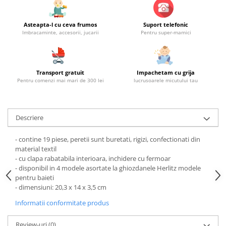
Asteapta-l cu ceva frumos
Suport telefonic
Imbracaminte, accesorii, jucarii
Pentru super-mamici
Transport gratuit
Impachetam cu grija
Pentru comenzi mai mari de 300 lei
lucrusoarele micutului tau
Descriere
- contine 19 piese, peretii sunt buretati, rigizi, confectionati din
material textil
- cu clapa rabatabila interioara, inchidere cu fermoar
- disponibil in 4 modele asortate la ghiozdanele Herlitz modele
pentru baieti
- dimensiuni: 20,3 x 14 x 3,5 cm
Informatii conformitate produs
Review-uri
(0)