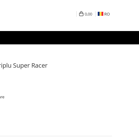
0,00
RO
riplu Super Racer
are