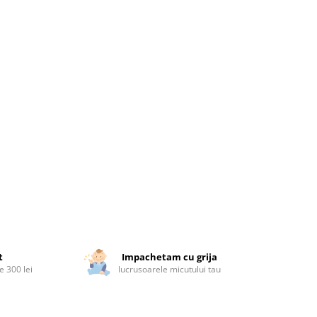
t
Impachetam cu grija
 300 lei
lucrusoarele micutului tau