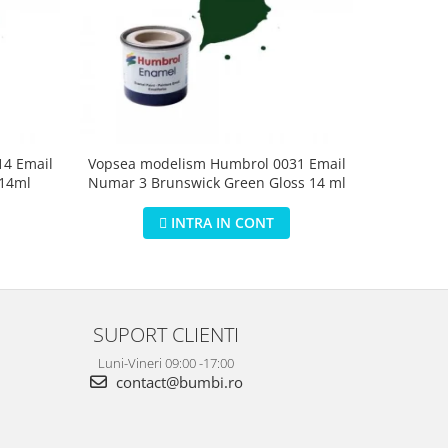
4 Email
Vopsea modelism Humbrol 0031 Email
Vopsea m
 14ml
Numar 3 Brunswick Green Gloss 14 ml
Numar 5 D
INTRA IN CONT
SUPORT CLIENTI
Luni-Vineri 09:00 -17:00
contact@bumbi.ro