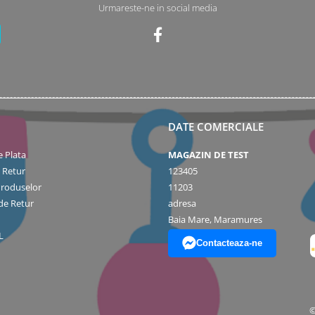
Urmareste-ne in social media
DATE COMERCIALE
 Plata
MAGAZIN DE TEST
e Retur
123405
Produselor
11203
de Retur
adresa
Baia Mare, Maramures
L
Contacteaza-ne
©