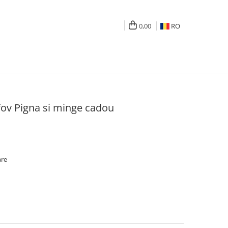
0,00
RO
fov Pigna si minge cadou
are