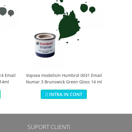
4 Email
Vopsea modelism Humbrol 0031 Email
Vopsea m
 14ml
Numar 3 Brunswick Green Gloss 14 ml
Numar 5 Da
INTRA IN CONT
SUPORT CLIENTI