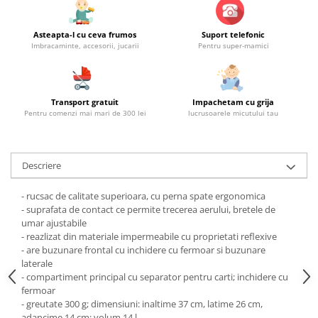
Asteapta-l cu ceva frumos
Suport telefonic
Imbracaminte, accesorii, jucarii
Pentru super-mamici
Transport gratuit
Impachetam cu grija
Pentru comenzi mai mari de 300 lei
lucrusoarele micutului tau
Descriere
- rucsac de calitate superioara, cu perna spate ergonomica
- suprafata de contact ce permite trecerea aerului, bretele de
umar ajustabile
- reazlizat din materiale impermeabile cu proprietati reflexive
- are buzunare frontal cu inchidere cu fermoar si buzunare
laterale
- compartiment principal cu separator pentru carti; inchidere cu
fermoar
- greutate 300 g; dimensiuni: inaltime 37 cm, latime 26 cm,
adancime 14 cm; volum 14 l