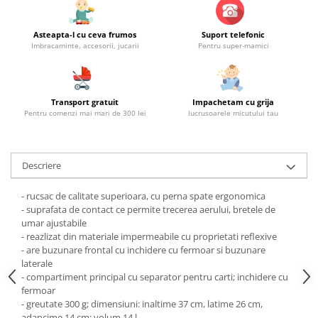
Asteapta-l cu ceva frumos
Suport telefonic
Imbracaminte, accesorii, jucarii
Pentru super-mamici
Transport gratuit
Impachetam cu grija
Pentru comenzi mai mari de 300 lei
lucrusoarele micutului tau
Descriere
- rucsac de calitate superioara, cu perna spate ergonomica
- suprafata de contact ce permite trecerea aerului, bretele de
umar ajustabile
- reazlizat din materiale impermeabile cu proprietati reflexive
- are buzunare frontal cu inchidere cu fermoar si buzunare
laterale
- compartiment principal cu separator pentru carti; inchidere cu
fermoar
- greutate 300 g; dimensiuni: inaltime 37 cm, latime 26 cm,
adancime 14 cm; volum 14 l