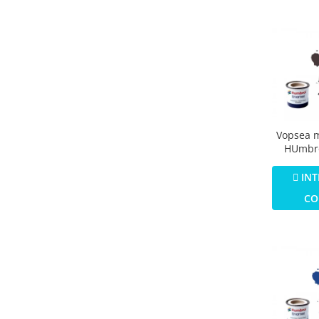
Vopsea 
HUmbro
Numar 1
Colour M
INT
CO