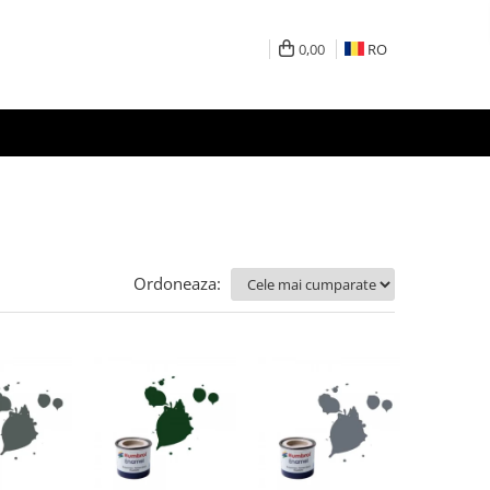
0,00
RO
Ordoneaza: