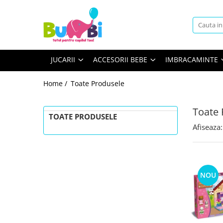
Jucarii
Accesorii bebe
Imbracaminte
Arte si indemanare
Accesorii baie
Body
JUCARII
ACCESORII BEBE
IMBRACAMINTE
Desen
Siguranta
Machete
Accesorii carucioare
Home /
Toate Produsele
Seturi creative
Balansoare
Back To School
Toate 
Genti
TOATE PRODUSELE
Cuburi constructie
Afiseaza:
Hranire bebe
Jucarii bebe
Containere lapte praf
Jucarie din plus
Seturi pentru masa
Jucarii muzicale
Sterilizatoare
NOU
Jucarii pentru Baie
Igiena si Sanatate
Jucarii de exterior
Accesorii igiena
Jucarii de rol
Umidificatoare si purificatoare