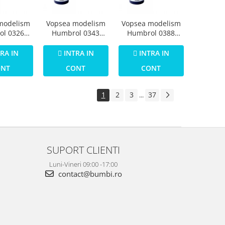
modelism
Vopsea modelism
Vopsea modelism
ol 0326
Humbrol 0343
Humbrol 0388
Numar 30
Email Numar 31
Email Numar 35
een Matt
Slate Grey Matt 14
Varnish Gloss 14
RA IN
INTRA IN
INTRA IN
 ml
ml
ml
ONT
CONT
CONT
1
2
3
37
...
SUPORT CLIENTI
Luni-Vineri 09:00 -17:00
contact@bumbi.ro