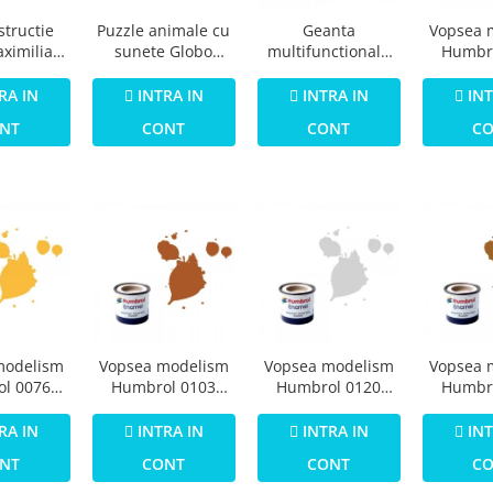
Puzzle animale cu
structie
Geanta
Vopsea 
sunete Globo
ximilian
multifunctionala
Humbr
Legnoland 8 piese
 Salon de
cu accesorii
Email 
etare 80
incluse BO Jungle
Grey Pr
INTRA IN
RA IN
INTRA IN
INT
ese
pentru bebelusi -
1
CONT
NT
CONT
C
test
modelism
Vopsea modelism
Vopsea modelism
Vopsea 
l 0076
Humbrol 0103
Humbrol 0120
Humbr
Numar 7
Email Numar 9 Tan
Numar 11 Silver
Email 
f Gloss 14
Gloss 14 ml
Metallic 14 ml
Cooper Met
RA IN
INTRA IN
INTRA IN
INT
l
NT
CONT
CONT
C