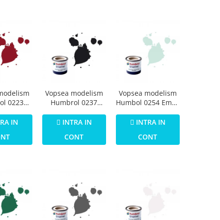
modelism
Vopsea modelism
Vopsea modelism
ol 0223
Humbrol 0237
Humbol 0254 Email
Numar 20
Email Numar 21
Numar 23 Duck
 Gloss 14
Black Gloss 14 ml
Egg Blue Matt 14
RA IN
INTRA IN
INTRA IN
ml
ml
ONT
CONT
CONT