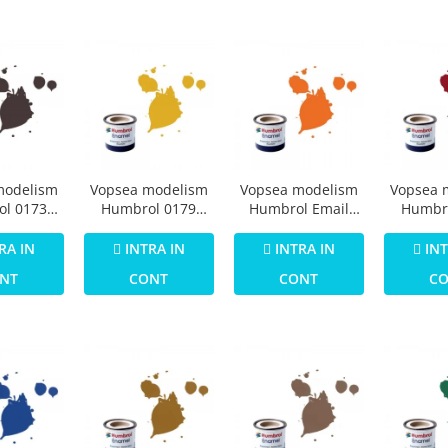
modelism
Vopsea modelism
Vopsea modelism
Vopsea 
l 0173
Humbrol 0179
Humbrol Email
Humbr
73 Track
Numar 16 Gold
0196 Numar 18
Email 
att 14 ml
Metallic 14 ml
Orange Gloss 14
Crimson
RA IN
INTRA IN
INTRA IN
INT
ml
NT
CONT
CONT
C