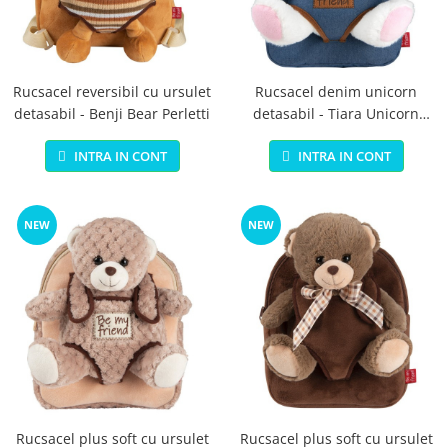
Jucarii educationale
Lampi de veghe
Jucarii si jocuri exterior
Organizatoare
Mingi
Perne
Placi pentru inot
Rucsacel reversibil cu ursulet
Rucsacel denim unicorn
detasabil - Benji Bear Perletti
detasabil - Tiara Unicorn
Kituri constructie si pictura
Perletti
Machete auto Diecast
INTRA IN CONT
INTRA IN CONT
Masini, trenuri, avioane
Masinute Radiocomanda
NEW
NEW
Papusi si accesorii
Trenulete Electrice
Unico Plus
Vehicule
Accesorii
Biciclete fara pedale
Role, patine cu rotile
Rucsacel plus soft cu ursulet
Rucsacel plus soft cu ursulet
Trotinete