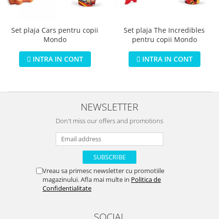
Jucarii educationale
Lampi de veghe
Jucarii si jocuri exterior
Organizatoare
Set plaja Cars pentru copii
Set plaja The Incredibles
Mingi
Perne
Mondo
pentru copii Mondo
Placi pentru inot
Kituri constructie si pictura
INTRA IN CONT
INTRA IN CONT
Machete auto Diecast
Masini, trenuri, avioane
Masinute Radiocomanda
NEWSLETTER
Papusi si accesorii
Don't miss our offers and promotions
Trenulete Electrice
Unico Plus
Vehicule
Vreau sa primesc newsletter cu promotiile
Accesorii
magazinului. Afla mai multe in
Politica de
Confidentialitate
Biciclete fara pedale
Role, patine cu rotile
SOCIAL
Trotinete