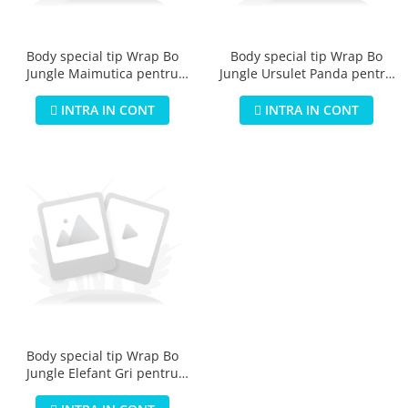
Jucarii educationale
Lampi de veghe
Jucarii si jocuri exterior
Organizatoare
Body special tip Wrap Bo
Body special tip Wrap Bo
Mingi
Perne
Jungle Maimutica pentru
Jungle Ursulet Panda pentru
Placi pentru inot
bebelusi marime S (3-6kg) din
bebelusi marime S (3-6kg) din
Kituri constructie si pictura
bumbac
bumbac
INTRA IN CONT
INTRA IN CONT
Machete auto Diecast
Masini, trenuri, avioane
Masinute Radiocomanda
Papusi si accesorii
Trenulete Electrice
Unico Plus
Vehicule
Accesorii
Biciclete fara pedale
Body special tip Wrap Bo
Jungle Elefant Gri pentru
Role, patine cu rotile
bebelusi marime S (3-6kg) din
Trotinete
bumbac