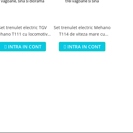
Set trenulet electric TGV
Set trenulet electric Mehano
hano T111 cu locomotiva,
T114 de viteza mare cu
trei vagoane, sina si
locomotiva, trei vagoane si
INTRA IN CONT
INTRA IN CONT
diorama
sina