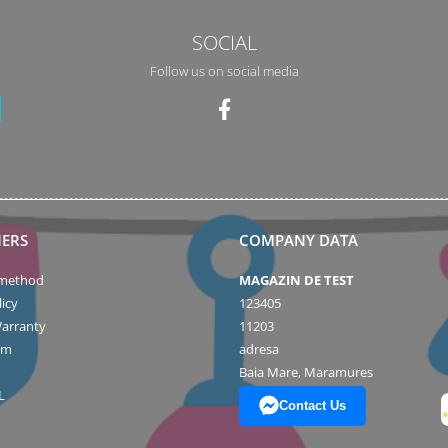
SOCIAL
Follow us on social media
ERS
COMPANY DATA
method
MAGAZIN DE TEST
icy
123405
arranty
11203
rm
adresa
Baia Mare, Maramures
L
Contact Us