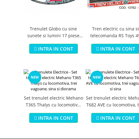
Jucarii educationale
Lampi de veghe
Jucarii si jocuri exterior
Organizatoare
Mingi
Perne
Placi pentru inot
Tren electric cu sina si
Trenulet Globo cu sine
telecomanda RS Toys 4
sunete si lumini 17 piese
Kituri constructie si pictura
piese
scara 1:87
Machete auto Diecast
INTRA IN CONT
INTRA IN CONT
Masini, trenuri, avioane
Masinute Radiocomanda
Papusi si accesorii
NEW
NEW
Trenulete Electrice
Unico Plus
Set trenulet electric Mehano
Set trenulet electric Meh
Vehicule
T365 Thalys cu locomotiva,
T682 AVE cu locomotiva, t
trei vagoane, sina si
vagoane si sina
Accesorii
INTRA IN CONT
INTRA IN CONT
diorama
Biciclete fara pedale
Role, patine cu rotile
Trotinete