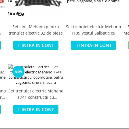
Set sine Mehano pentru
Set trenulet electric Mehano
9
trenulet electric 32 de piese
T109 Vestul Salbatic cu
Me
locomotiva, patru vagoane,
INTRA IN CONT
INTRA IN CONT
sina si diorama
NEW
ano
Set trenulet electric Mehano
rei
T741 constructii cu
locomotiva, patru vagoane,
INTRA IN CONT
sine si macara