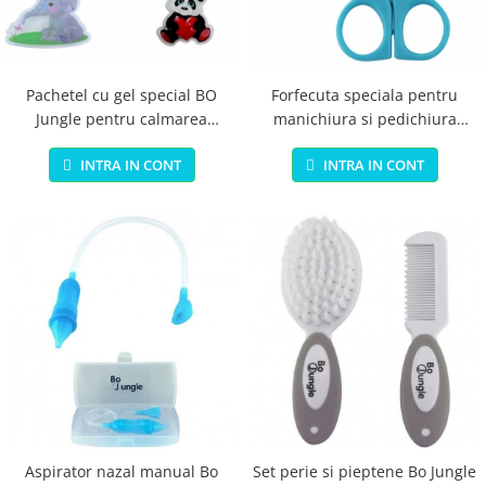
Jucarii educationale
Lampi de veghe
Jucarii si jocuri exterior
Organizatoare
Mingi
Perne
Pachetel cu gel special BO
Forfecuta speciala pentru
Placi pentru inot
Jungle pentru calmarea
manichiura si pedichiura
Kituri constructie si pictura
durerilor
bebelusi si copii
Machete auto Diecast
INTRA IN CONT
INTRA IN CONT
Masini, trenuri, avioane
Masinute Radiocomanda
Papusi si accesorii
Trenulete Electrice
Unico Plus
Vehicule
Accesorii
Biciclete fara pedale
Role, patine cu rotile
Aspirator nazal manual Bo
Set perie si pieptene Bo Jungle
Trotinete