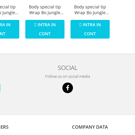
cial tip
Body special tip
Body special tip
 Jungle
Wrap Bo Jungle
Wrap Bo Jungle
a pentru
Ursulet Panda
Elefant Gri pentru
 marime S
pentru bebelusi
bebelusi marime S
RA IN
INTRA IN
INTRA IN
in bumbac
marime S (3-6kg)
(3-6kg) din bumbac
NT
CONT
CONT
din bumbac
SOCIAL
Follow us on social media
ERS
COMPANY DATA