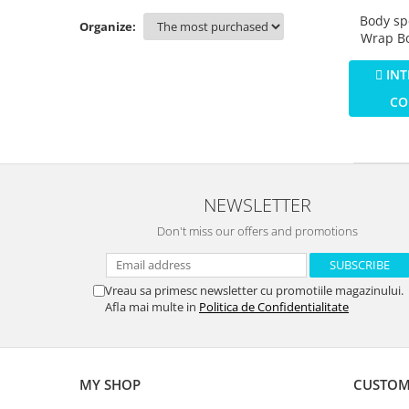
Jucarii educationale
Lampi de veghe
Body spe
Organize:
Jucarii si jocuri exterior
Organizatoare
Wrap Bo
Maimutic
Mingi
Perne
bebelusi
INT
Placi pentru inot
(3-6kg) d
CO
Kituri constructie si pictura
Machete auto Diecast
Masini, trenuri, avioane
Masinute Radiocomanda
NEWSLETTER
Papusi si accesorii
Don't miss our offers and promotions
Trenulete Electrice
Unico Plus
Vreau sa primesc newsletter cu promotiile magazinului.
Vehicule
Afla mai multe in
Politica de Confidentialitate
Accesorii
Biciclete fara pedale
Role, patine cu rotile
MY SHOP
CUSTOM
Trotinete