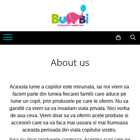
Jucarii
Accesorii bebe
Imbracaminte
Arte si indemanare
Accesorii baie
Body
Desen
Siguranta
Machete
Accesorii carucioare
About us
Seturi creative
Balansoare
Back To School
Genti
Cuburi constructie
Hranire bebe
Jucarii bebe
Aceasta lume a copiilor este minunata, iar noi vrem sa 
Containere lapte praf
facem parte din lumea fiecarei familii care aduce pe 
Jucarie din plus
Seturi pentru masa
lume un copil, prin produsele pe care le oferim. Nu va 
Jucarii muzicale
Sterilizatoare
ganditi ca vrem sa va invadam viata privata. Nici vorba 
Jucarii pentru Baie
Igiena si Sanatate
de asa ceva. Vrem doar sa va oferim acele produse si 
Jucarii de exterior
accesorii care sa va faca mai usoara si mai frumoasa 
Accesorii igiena
aceasta perioada din viata copilului vostru. 
Jucarii de rol
Umidificatoare si purificatoare
Insa nu doar produsele conteaza. Acestea sunt cele pe 