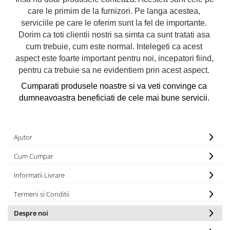
Jucarii educationale
Lampi de veghe
care le primim de la furnizori. Pe langa acestea, 
Jucarii si jocuri exterior
Organizatoare
serviciile pe care le oferim sunt la fel de importante. 
Mingi
Perne
Dorim ca toti clientii nostri sa simta ca sunt tratati asa 
Placi pentru inot
cum trebuie, cum este normal. Intelegeti ca acest 
aspect este foarte important pentru noi, incepatori fiind, 
Kituri constructie si pictura
pentru ca trebuie sa ne evidentiem prin acest aspect. 
Machete auto Diecast
Cumparati produsele noastre si va veti convinge ca 
Masini, trenuri, avioane
dumneavoastra beneficiati de cele mai bune servicii. 
Masinute Radiocomanda
Papusi si accesorii
Ajutor
Trenulete Electrice
Unico Plus
Cum Cumpar
Vehicule
Informatii Livrare
Accesorii
Termeni si Conditii
Biciclete fara pedale
Role, patine cu rotile
Despre noi
Trotinete