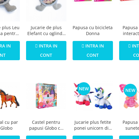
Papusa cu bicicleta
Papusa
e plus Leu
Jucarie de plus
Donna
interac
da pentru
Elefant cu oglinda
Bimbo 3
masina Bo
pentru casa si
plange s
gle
masina Bo Jungle
INTRA IN
INT
RA IN
INTRA IN
haine d
CONT
C
NT
CONT
NEW
NEW
al cu par
Castel pentru
Papusa 
Jucarie plus fetite
 Globo
papusi Globo cu
sunet
ponei unicorn din
sunete lumini si
Globo Bi
plus 44 cm