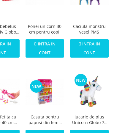
 bebelus
Ponei unicorn 30
Caciula monstru
tiv Globo
cm pentru copii
vesel PMS
7378 care
i rade cu
RA IN
INTRA IN
INTRA IN
e schimb
ONT
CONT
CONT
NEW
NEW
fetita cu
Casuta pentru
Jucarie de plus
e 40 cm
papusi din lemn
Unicorn Globo 70
mbo 38931
Globo Legnoland
cm