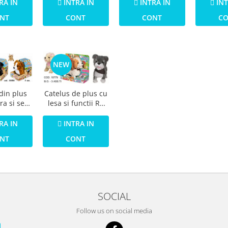
accesorii
cu ac
RA IN
INTRA IN
INT
INTRA IN
frumu
NT
CONT
C
CONT
dispoziti
pa
NEW
din plus
Catelus de plus cu
ra si se
lesa si functii RS
RS Toys
Toys
RA IN
INTRA IN
NT
CONT
SOCIAL
Follow us on social media