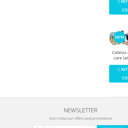
INT
CO
NEW
Catelus 
care lat
misca 
INT
CO
NEWSLETTER
Don't miss our offers and promotions