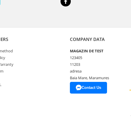
ERS
COMPANY DATA
method
MAGAZIN DE TEST
icy
123405
arranty
11203
rm
adresa
Baia Mare, Maramures
L
Contact Us