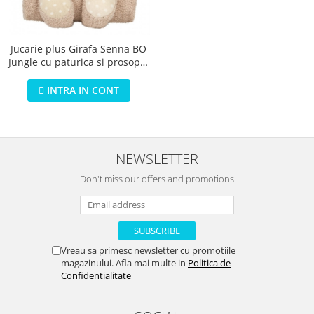
Jucarii educationale
Lampi de veghe
Jucarii si jocuri exterior
Organizatoare
Mingi
Perne
Jucarie plus Girafa Senna BO
Jungle cu paturica si prosopel
Placi pentru inot
baie
Kituri constructie si pictura
INTRA IN CONT
Machete auto Diecast
Masini, trenuri, avioane
Masinute Radiocomanda
NEWSLETTER
Papusi si accesorii
Don't miss our offers and promotions
Trenulete Electrice
Unico Plus
Vehicule
Vreau sa primesc newsletter cu promotiile
Accesorii
magazinului. Afla mai multe in
Politica de
Biciclete fara pedale
Confidentialitate
Role, patine cu rotile
Trotinete