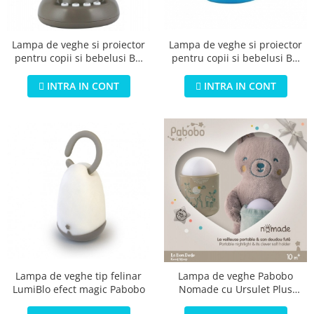
Jucarii educationale
Lampi de veghe
Jucarii si jocuri exterior
Organizatoare
Mingi
Perne
Lampa de veghe si proiector
Lampa de veghe si proiector
pentru copii si bebelusi BO
pentru copii si bebelusi BO
Placi pentru inot
Jungle baza gri
Jungle forma Ou cu stelute
Kituri constructie si pictura
INTRA IN CONT
INTRA IN CONT
Machete auto Diecast
Masini, trenuri, avioane
Masinute Radiocomanda
Papusi si accesorii
Trenulete Electrice
Unico Plus
Vehicule
Accesorii
Biciclete fara pedale
Lampa de veghe tip felinar
Lampa de veghe Pabobo
LumiBlo efect magic Pabobo
Nomade cu Ursulet Plus
Role, patine cu rotile
culoare Bej cu Led
Trotinete