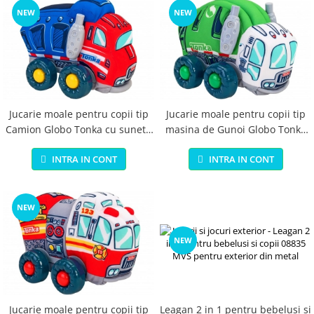
NEW
NEW
Jucarie moale pentru copii tip
Jucarie moale pentru copii tip
Camion Globo Tonka cu sunete
masina de Gunoi Globo Tonka
cu roti si accesorii din plastic
cu sunete cu roti si accesorii
INTRA IN CONT
INTRA IN CONT
Albastra
din plastic Verde
NEW
NEW
Jucarie moale pentru copii tip
Leagan 2 in 1 pentru bebelusi si