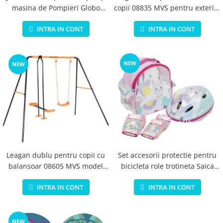
masina de Pompieri Globo
copii 08835 MVS pentru exterior
Tonka cu sunete cu roti si
din metal
INTRA IN CONT
INTRA IN CONT
accesorii din plastic Rosie
NEW
NEW
Leagan dublu pentru copii cu
Set accesorii protectie pentru
balansoar 08605 MVS model
bicicleta role trotineta Saica
Venus pentru exterior si cadru
4601 Alpaca
INTRA IN CONT
INTRA IN CONT
metal
NEW