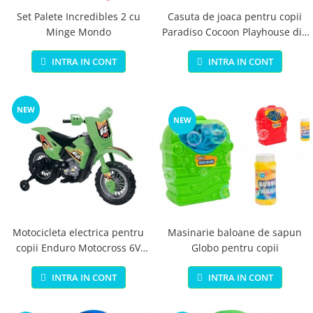
Set Palete Incredibles 2 cu
Casuta de joaca pentru copii
Minge Mondo
Paradiso Cocoon Playhouse din
plastic cu 3 autocolante
INTRA IN CONT
INTRA IN CONT
supermarket bucatarie si atelier
NEW
NEW
Masinarie baloane de sapun
Motocicleta electrica pentru
Globo pentru copii
copii Enduro Motocross 6V
verde cu telecomanda control
INTRA IN CONT
INTRA IN CONT
parinte