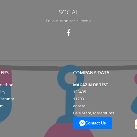
SOCIAL
Follow us on social media
ERS
COMPANY DATA
method
MAGAZIN DE TEST
icy
123405
arranty
11203
rm
adresa
Baia Mare, Maramures
L
Contact Us