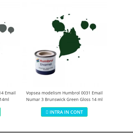
4 Email
Vopsea modelism Humbrol 0031 Email
Vopsea m
 14ml
Numar 3 Brunswick Green Gloss 14 ml
Numar 5 Da
INTRA IN CONT