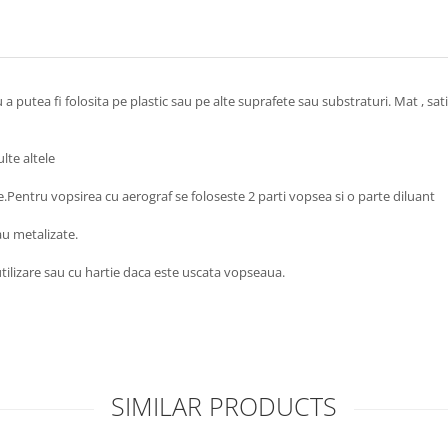
utea fi folosita pe plastic sau pe alte suprafete sau substraturi. Mat , satin,
lte altele
e.Pentru vopsirea cu aerograf se foloseste 2 parti vopsea si o parte diluant
au metalizate.
utilizare sau cu hartie daca este uscata vopseaua.
SIMILAR PRODUCTS