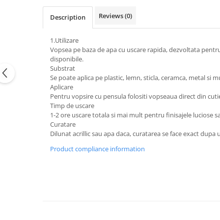
Reviews
(0)
Description
1.Utilizare
Vopsea pe baza de apa cu uscare rapida, dezvoltata pentru a p
disponibile.
Substrat
Se poate aplica pe plastic, lemn, sticla, ceramca, metal si mu
Aplicare
Pentru vopsire cu pensula folositi vopseaua direct din cuti
Timp de uscare
1-2 ore uscare totala si mai mult pentru finisajele luciose s
Curatare
Dilunat acrillic sau apa daca, curatarea se face exact dupa 
Product compliance information