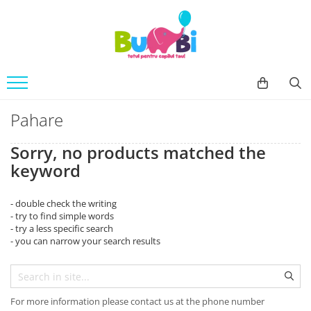
Jucarii
Accesorii bebe
Imbracaminte
Arte si indemanare
Accesorii baie
Body
Desen
Siguranta
Machete
Accesorii carucioare
Pahare
Seturi creative
Balansoare
Sorry, no products matched the
Back To School
Genti
keyword
Cuburi constructie
Hranire bebe
Jucarii bebe
Containere lapte praf
- double check the writing
Jucarie din plus
- try to find simple words
Seturi pentru masa
- try a less specific search
Jucarii muzicale
Sterilizatoare
- you can narrow your search results
Jucarii pentru Baie
Igiena si Sanatate
Jucarii de exterior
Accesorii igiena
Jucarii de rol
Umidificatoare si purificatoare
For more information please contact us at the phone number