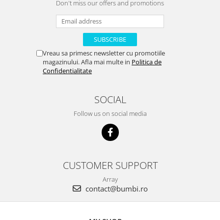
Jucarii educationale
Lampi de veghe
Don't miss our offers and promotions
Jucarii si jocuri exterior
Organizatoare
Mingi
Perne
Placi pentru inot
Vreau sa primesc newsletter cu promotiile
Kituri constructie si pictura
magazinului. Afla mai multe in
Politica de
Confidentialitate
Machete auto Diecast
Masini, trenuri, avioane
SOCIAL
Masinute Radiocomanda
Follow us on social media
Papusi si accesorii
Trenulete Electrice
Unico Plus
CUSTOMER SUPPORT
Vehicule
Accesorii
Array
contact@bumbi.ro
Biciclete fara pedale
Role, patine cu rotile
Trotinete