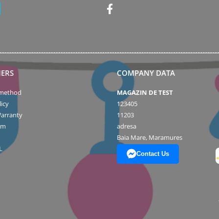
ERS
COMPANY DATA
method
MAGAZIN DE TEST
icy
123405
arranty
11203
rm
adresa
Baia Mare, Maramures
L
Contact Us