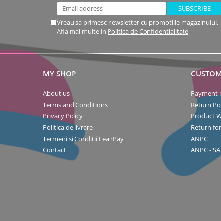
Jucarii educationale
Lampi de veghe
Jucarii si jocuri exterior
Organizatoare
Vreau sa primesc newsletter cu promotiile magazinului.
Mingi
Perne
Afla mai multe in
Politica de Confidentialitate
Placi pentru inot
Kituri constructie si pictura
Machete auto Diecast
MY SHOP
CUSTOM
Masini, trenuri, avioane
About us
Payment 
Masinute Radiocomanda
Terms and Conditions
Return Pol
Privacy Policy
Product W
Papusi si accesorii
Politica de livrare
Return fo
Trenulete Electrice
Termeni si Conditii LeanPay
ANPC
Unico Plus
Contact
ANPC - SA
Vehicule
Accesorii
Biciclete fara pedale
Role, patine cu rotile
Trotinete