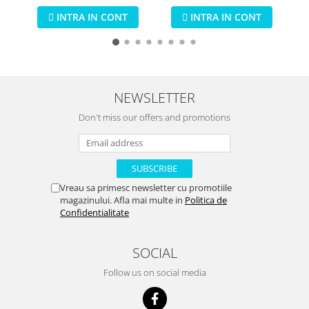
detasabil Bo Jungle cu
ultrasunete pentru copii
cu
tavita detasabila gri
si adulti
INTRA IN CONT
INTRA IN CONT
NEWSLETTER
Don't miss our offers and promotions
Vreau sa primesc newsletter cu promotiile
magazinului. Afla mai multe in
Politica de
Confidentialitate
SOCIAL
Follow us on social media