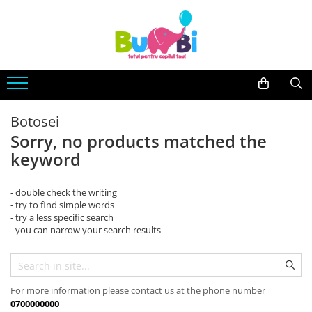
Jucarii
Accesorii bebe
Imbracaminte
Arte si indemanare
Accesorii baie
Body
Desen
Siguranta
Machete
Accesorii carucioare
Botosei
Seturi creative
Balansoare
Sorry, no products matched the
Back To School
keyword
Genti
Cuburi constructie
Hranire bebe
- double check the writing
Jucarii bebe
Containere lapte praf
- try to find simple words
Jucarie din plus
- try a less specific search
Seturi pentru masa
- you can narrow your search results
Jucarii muzicale
Sterilizatoare
Jucarii pentru Baie
Igiena si Sanatate
Jucarii de exterior
Accesorii igiena
For more information please contact us at the phone number
Jucarii de rol
Umidificatoare si purificatoare
0700000000