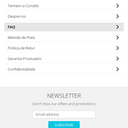
Jucarii educationale
Lampi de veghe
Termeni si Conditii
Jucarii si jocuri exterior
Organizatoare
Despre noi
Mingi
Perne
Placi pentru inot
FAQ
Kituri constructie si pictura
Metode de Plata
Machete auto Diecast
Politica de Retur
Masini, trenuri, avioane
Garantia Produselor
Masinute Radiocomanda
Papusi si accesorii
Confidentialitate
Trenulete Electrice
Unico Plus
NEWSLETTER
Vehicule
Accesorii
Don't miss our offers and promotions
Biciclete fara pedale
Role, patine cu rotile
Trotinete