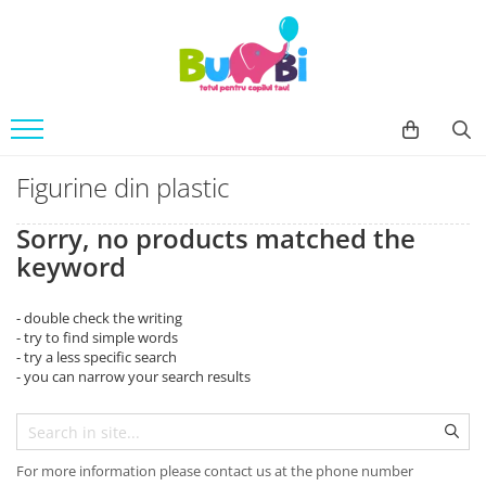
Jucarii
Accesorii bebe
Imbracaminte
Arte si indemanare
Accesorii baie
Body
Desen
Siguranta
Machete
Accesorii carucioare
Figurine din plastic
Seturi creative
Balansoare
Sorry, no products matched the
Back To School
Genti
keyword
Cuburi constructie
Hranire bebe
Jucarii bebe
Containere lapte praf
- double check the writing
Jucarie din plus
- try to find simple words
Seturi pentru masa
- try a less specific search
Jucarii muzicale
Sterilizatoare
- you can narrow your search results
Jucarii pentru Baie
Igiena si Sanatate
Jucarii de exterior
Accesorii igiena
Jucarii de rol
Umidificatoare si purificatoare
For more information please contact us at the phone number