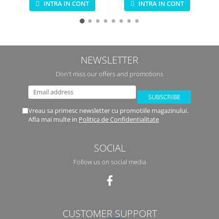
INTRA IN CONT
INTRA IN CONT
Quercetti
NEWSLETTER
Don't miss our offers and promotions
Vreau sa primesc newsletter cu promotiile magazinului.
Afla mai multe in
Politica de Confidentialitate
SOCIAL
Follow us on social media
CUSTOMER SUPPORT