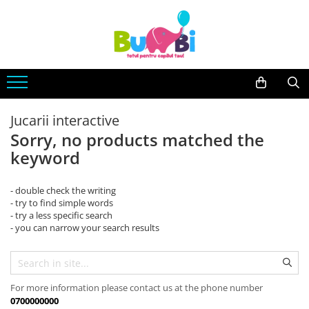
Jucarii
Accesorii bebe
Imbracaminte
Arte si indemanare
Accesorii baie
Body
Desen
Siguranta
Machete
Accesorii carucioare
Jucarii interactive
Seturi creative
Balansoare
Sorry, no products matched the
Back To School
keyword
Genti
Cuburi constructie
Hranire bebe
- double check the writing
Jucarii bebe
Containere lapte praf
- try to find simple words
Jucarie din plus
- try a less specific search
Seturi pentru masa
- you can narrow your search results
Jucarii muzicale
Sterilizatoare
Jucarii pentru Baie
Igiena si Sanatate
Jucarii de exterior
Accesorii igiena
For more information please contact us at the phone number
Jucarii de rol
Umidificatoare si purificatoare
0700000000