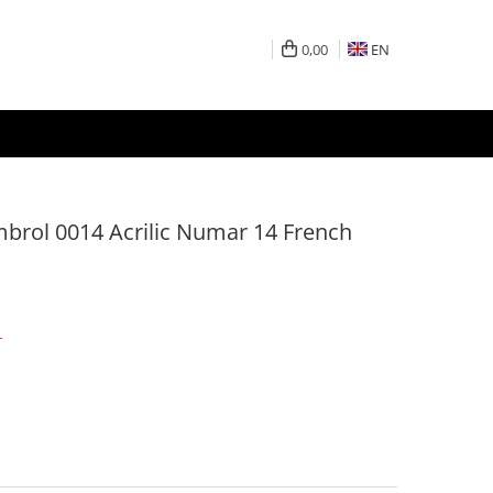
0,00
EN
rol 0014 Acrilic Numar 14 French
T