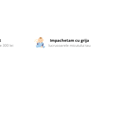
t
Impachetam cu grija
 300 lei
lucrusoarele micutului tau