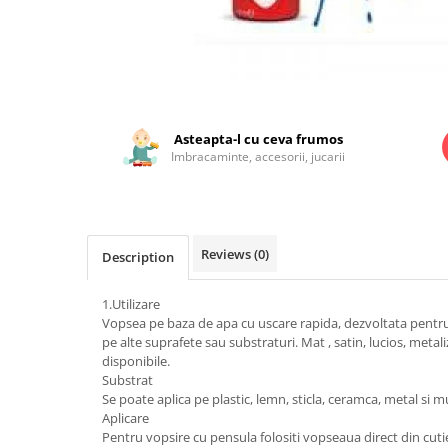
Jucarii educationale
Lampi de veghe
Jucarii si jocuri exterior
Organizatoare
Mingi
Perne
Placi pentru inot
Distribuie
Kituri constructie si pictura
pe
Facebook
Asteapta-l cu ceva frumos
Machete auto Diecast
Imbracaminte, accesorii, jucarii
Masini, trenuri, avioane
Masinute Radiocomanda
Papusi si accesorii
Reviews
(0)
Description
Trenulete Electrice
Unico Plus
1.Utilizare
Vopsea pe baza de apa cu uscare rapida, dezvoltata pentru a
Vehicule
pe alte suprafete sau substraturi. Mat , satin, lucios, metali
disponibile.
Accesorii
Substrat
Biciclete fara pedale
Se poate aplica pe plastic, lemn, sticla, ceramca, metal si mu
Role, patine cu rotile
Aplicare
Pentru vopsire cu pensula folositi vopseaua direct din cut
Trotinete