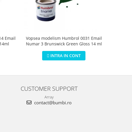
4 Email
Vopsea modelism Humbrol 0031 Email
Vopsea m
 14ml
Numar 3 Brunswick Green Gloss 14 ml
Numar 5 D
INTRA IN CONT
CUSTOMER SUPPORT
Array
contact@bumbi.ro