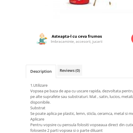
Jucarii educationale
Lampi de veghe
Jucarii si jocuri exterior
Organizatoare
Mingi
Perne
Distribuie
Placi pentru inot
pe
Kituri constructie si pictura
Facebook
Asteapta-l cu ceva frumos
Imbracaminte, accesorii, jucarii
Machete auto Diecast
Masini, trenuri, avioane
Masinute Radiocomanda
Reviews
(0)
Papusi si accesorii
Description
Trenulete Electrice
1.Utilizare
Unico Plus
Vopsea pe baza de apa cu uscare rapida, dezvoltata pentru a
pe alte suprafete sau substraturi. Mat , satin, lucios, metali
Vehicule
disponibile.
Accesorii
Substrat
Se poate aplica pe plastic, lemn, sticla, ceramca, metal si mu
Biciclete fara pedale
Aplicare
Role, patine cu rotile
Pentru vopsire cu pensula folositi vopseaua direct din cut
foloseste 2 parti vopsea si o parte diluant
Trotinete