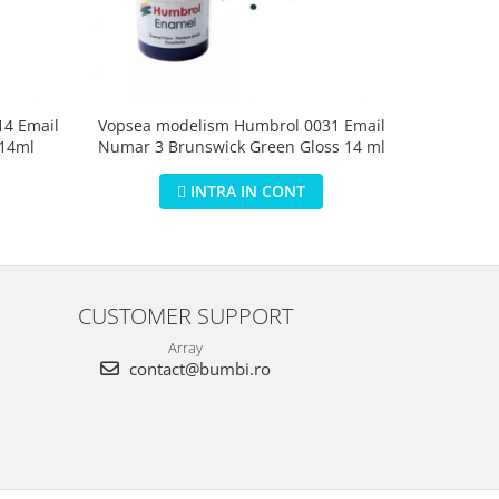
4 Email
Vopsea modelism Humbrol 0031 Email
Vopsea m
 14ml
Numar 3 Brunswick Green Gloss 14 ml
Numar 5 D
INTRA IN CONT
CUSTOMER SUPPORT
Array
contact@bumbi.ro