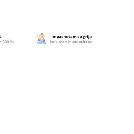
t
Impachetam cu grija
 300 lei
lucrusoarele micutului tau