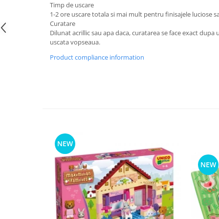
Timp de uscare
1-2 ore uscare totala si mai mult pentru finisajele luciose s
Curatare
Dilunat acrillic sau apa daca, curatarea se face exact dupa u
uscata vopseaua.
Product compliance information
NEW
NEW