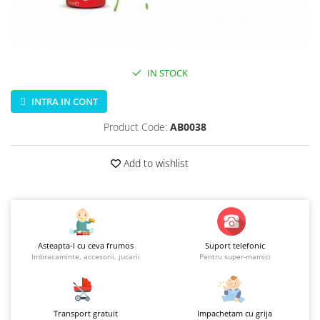
Jucarii educationale
Lampi de veghe
Jucarii si jocuri exterior
Organizatoare
Mingi
Perne
Placi pentru inot
IN STOCK
Kituri constructie si pictura
INTRA IN CONT
Machete auto Diecast
Masini, trenuri, avioane
Product Code:
AB0038
Masinute Radiocomanda
Add to wishlist
Papusi si accesorii
Trenulete Electrice
Unico Plus
Vehicule
Asteapta-l cu ceva frumos
Suport telefonic
Imbracaminte, accesorii, jucarii
Pentru super-mamici
Accesorii
Biciclete fara pedale
Role, patine cu rotile
Transport gratuit
Impachetam cu grija
Trotinete