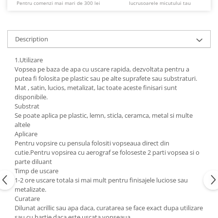
Pentru comenzi mai mari de 300 lei
lucrusoarele micutului tau
Description
1.Utilizare
Vopsea pe baza de apa cu uscare rapida, dezvoltata pentru a
putea fi folosita pe plastic sau pe alte suprafete sau substraturi.
Mat , satin, lucios, metalizat, lac toate aceste finisari sunt
disponibile.
Substrat
Se poate aplica pe plastic, lemn, sticla, ceramca, metal si multe
altele
Aplicare
Pentru vopsire cu pensula folositi vopseaua direct din
cutie.Pentru vopsirea cu aerograf se foloseste 2 parti vopsea si o
parte diluant
Timp de uscare
1-2 ore uscare totala si mai mult pentru finisajele luciose sau
metalizate.
Curatare
Dilunat acrillic sau apa daca, curatarea se face exact dupa utilizare
sau cu hartie daca este uscata vopseaua.