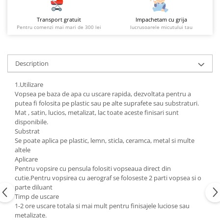
Transport gratuit
Impachetam cu grija
Pentru comenzi mai mari de 300 lei
lucrusoarele micutului tau
Description
1.Utilizare
Vopsea pe baza de apa cu uscare rapida, dezvoltata pentru a
putea fi folosita pe plastic sau pe alte suprafete sau substraturi.
Mat , satin, lucios, metalizat, lac toate aceste finisari sunt
disponibile.
Substrat
Se poate aplica pe plastic, lemn, sticla, ceramca, metal si multe
altele
Aplicare
Pentru vopsire cu pensula folositi vopseaua direct din
cutie.Pentru vopsirea cu aerograf se foloseste 2 parti vopsea si o
parte diluant
Timp de uscare
1-2 ore uscare totala si mai mult pentru finisajele luciose sau
metalizate.