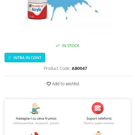
Jucarii educationale
Lampi de veghe
Jucarii si jocuri exterior
Organizatoare
Mingi
Perne
Placi pentru inot
Kituri constructie si pictura
Machete auto Diecast
IN STOCK
Masini, trenuri, avioane
INTRA IN CONT
Masinute Radiocomanda
Product Code:
AB0047
Papusi si accesorii
Trenulete Electrice
Add to wishlist
Unico Plus
Vehicule
Accesorii
Biciclete fara pedale
Asteapta-l cu ceva frumos
Suport telefonic
Imbracaminte, accesorii, jucarii
Pentru super-mamici
Role, patine cu rotile
Trotinete