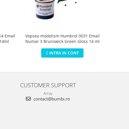
4 Email
Vopsea modelism Humbrol 0031 Email
Vopsea m
 14ml
Numar 3 Brunswick Green Gloss 14 ml
Numar 5 D
INTRA IN CONT
CUSTOMER SUPPORT
Array
contact@bumbi.ro