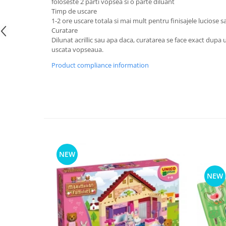
foloseste 2 parti vopsea si o parte diluant
Timp de uscare
1-2 ore uscare totala si mai mult pentru finisajele luciose s
Curatare
Dilunat acrillic sau apa daca, curatarea se face exact dupa u
uscata vopseaua.
Product compliance information
NEW
NEW