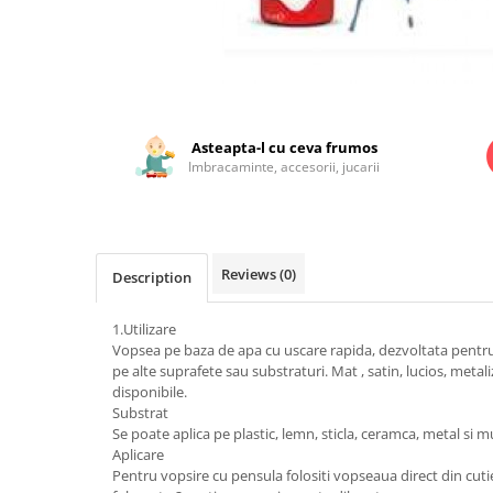
Jucarii educationale
Lampi de veghe
Jucarii si jocuri exterior
Organizatoare
Mingi
Perne
Placi pentru inot
Distribuie
pe
Kituri constructie si pictura
Facebook
Asteapta-l cu ceva frumos
Machete auto Diecast
Imbracaminte, accesorii, jucarii
Masini, trenuri, avioane
Masinute Radiocomanda
Papusi si accesorii
Reviews
(0)
Description
Trenulete Electrice
1.Utilizare
Unico Plus
Vopsea pe baza de apa cu uscare rapida, dezvoltata pentru a
Vehicule
pe alte suprafete sau substraturi. Mat , satin, lucios, metali
disponibile.
Accesorii
Substrat
Biciclete fara pedale
Se poate aplica pe plastic, lemn, sticla, ceramca, metal si mu
Aplicare
Role, patine cu rotile
Pentru vopsire cu pensula folositi vopseaua direct din cut
Trotinete