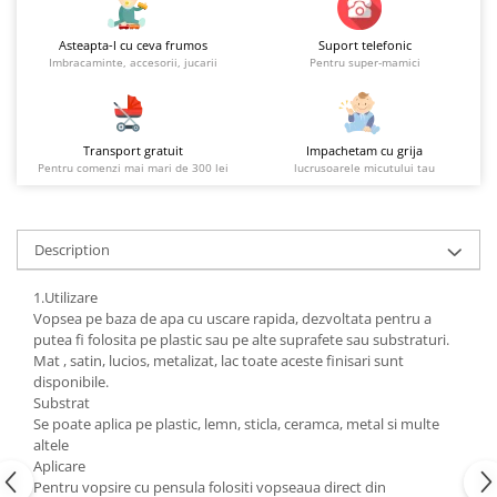
Asteapta-l cu ceva frumos
Suport telefonic
Imbracaminte, accesorii, jucarii
Pentru super-mamici
Transport gratuit
Impachetam cu grija
Pentru comenzi mai mari de 300 lei
lucrusoarele micutului tau
Description
1.Utilizare
Vopsea pe baza de apa cu uscare rapida, dezvoltata pentru a
putea fi folosita pe plastic sau pe alte suprafete sau substraturi.
Mat , satin, lucios, metalizat, lac toate aceste finisari sunt
disponibile.
Substrat
Se poate aplica pe plastic, lemn, sticla, ceramca, metal si multe
altele
Aplicare
Pentru vopsire cu pensula folositi vopseaua direct din