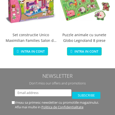
Set constructie Unico
Puzzle animale cu sunete
Maximilian Families Salon de
Globo Legnoland 8 piese
infrumusetare 80 piese
INTRA IN CONT
INTRA IN CONT
NEWSLETTER
Don't miss our offers and promotions
Vreau sa primesc newsletter cu promotiile magazinului.
Afla mai multe in
Politica de Confidentialitate