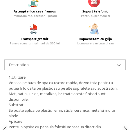
Asteapta-l cu ceva frumos
Suport telefonic
Imbracaminte, accesorii, jucarii
Pentru super-mamici
Transport gratuit
Impachetam cu grija
Pentru comenzi mai mari de 300 lei
lucrusoarele micutului tau
Description
1.Utilizare
Vopsea pe baza de apa cu uscare rapida, dezvoltata pentru a
putea fi folosita pe plastic sau pe alte suprafete sau substraturi.
Mat , satin, lucios, metalizat, lac toate aceste finisari sunt
disponibile.
Substrat
Se poate aplica pe plastic, lemn, sticla, ceramca, metal si multe
altele
Aplicare
Pentru vopsire cu pensula folositi vopseaua direct din