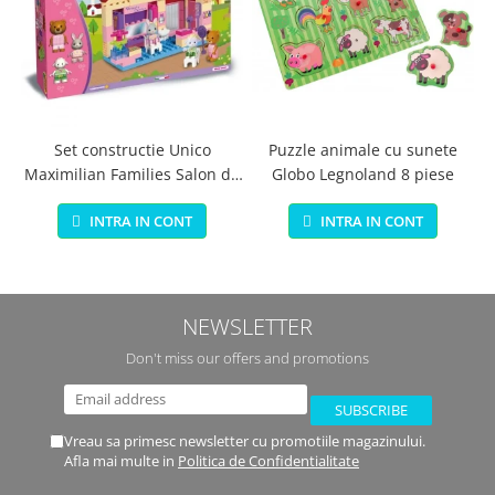
Set constructie Unico
Puzzle animale cu sunete
Maximilian Families Salon de
Globo Legnoland 8 piese
infrumusetare 80 piese
INTRA IN CONT
INTRA IN CONT
NEWSLETTER
Don't miss our offers and promotions
Vreau sa primesc newsletter cu promotiile magazinului.
Afla mai multe in
Politica de Confidentialitate