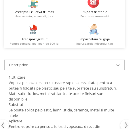
Asteapta-l cu ceva frumos
Suport telefonic
Imbracaminte, accesorii, jucarii
Pentru super-mamici
Transport gratuit
Impachetam cu grija
Pentru comenzi mai mari de 300 lei
lucrusoarele micutului tau
Description
1.Utilizare
Vopsea pe baza de apa cu uscare rapida, dezvoltata pentru a
putea fi folosita pe plastic sau pe alte suprafete sau substraturi.
Mat , satin, lucios, metalizat, lac toate aceste finisari sunt
disponibile.
Substrat
Se poate aplica pe plastic, lemn, sticla, ceramca, metal si multe
altele
Aplicare
Pentru vopsire cu pensula folositi vopseaua direct din