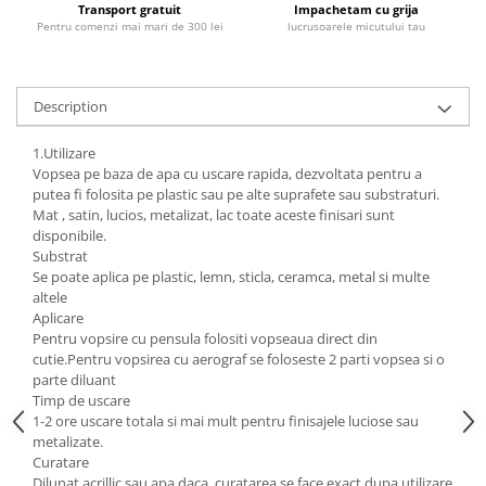
Transport gratuit
Impachetam cu grija
Pentru comenzi mai mari de 300 lei
lucrusoarele micutului tau
Description
1.Utilizare
Vopsea pe baza de apa cu uscare rapida, dezvoltata pentru a
putea fi folosita pe plastic sau pe alte suprafete sau substraturi.
Mat , satin, lucios, metalizat, lac toate aceste finisari sunt
disponibile.
Substrat
Se poate aplica pe plastic, lemn, sticla, ceramca, metal si multe
altele
Aplicare
Pentru vopsire cu pensula folositi vopseaua direct din
cutie.Pentru vopsirea cu aerograf se foloseste 2 parti vopsea si o
parte diluant
Timp de uscare
1-2 ore uscare totala si mai mult pentru finisajele luciose sau
metalizate.
Curatare
Dilunat acrillic sau apa daca, curatarea se face exact dupa utilizare